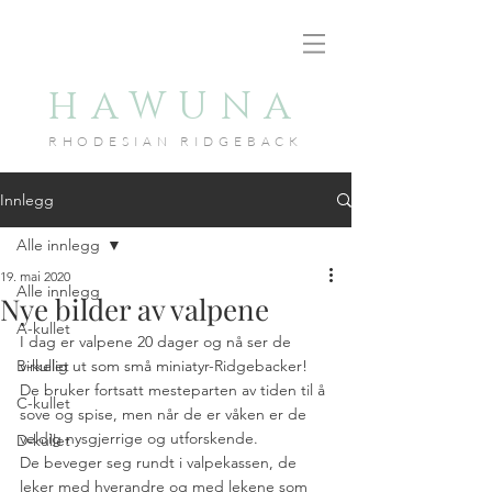
HAWUNA
RHODESIAN RID
GEBACK
Innlegg
Alle innlegg
19. mai 2020
Alle innlegg
Nye bilder av valpene
A-kullet
I dag er valpene 20 dager og nå ser de 
B-kullet
virkelig ut som små miniatyr-Ridgebacker! 
De bruker fortsatt mesteparten av tiden til å 
C-kullet
sove og spise, men når de er våken er de 
veldig nysgjerrige og utforskende. 
D-kullet
De beveger seg rundt i valpekassen, de 
leker med hverandre og med lekene som 