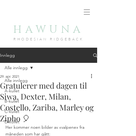
HAWUNA
RHODESIAN RID
GEBACK
Innlegg
Alle innlegg
29. apr. 2021
Alle innlegg
Gratulerer med dagen til
A-kullet
Siwa, Dexter, Milan,
B-kullet
Costello, Zariba, Marley og
C-kullet
Zipho 🎈
D-kullet
Her kommer noen bilder av «valpene» fra 
måneden som har gått: