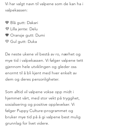
Vi har valgt navn til valpene som de kan ha i 
valpekassen:
💙 Blå gutt: Dakari
💜 Lilla jente: Delu
🧡 Oransje gutt: Dumi
💛 Gul gutt: Duka
De neste ukene vil bestå av ro, nærhet og 
mye tid i valpekassen. Vi følger valpene tett 
gjennom hele utviklingen og gleder oss 
enormt til å bli kjent med hver enkelt av 
dem og deres personligheter.
Som alltid vil valpene vokse opp midt i 
hjemmet vårt, med stor vekt på trygghet, 
sosialisering og positive opplevelser. Vi 
følger Puppy Culture-programmet og 
bruker mye tid på å gi valpene best mulig 
grunnlag for livet videre.