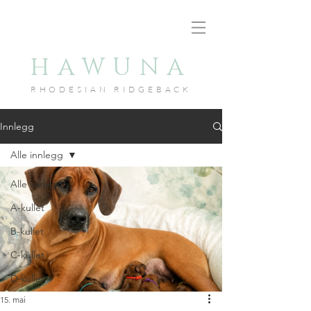
HAWUNA
RHODESIAN RID
GEBACK
Innlegg
Alle innlegg
Alle innlegg
A-kullet
B-kullet
C-kullet
D-kullet
15. mai