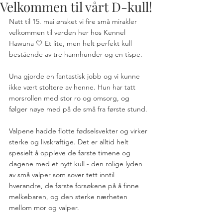
Velkommen til vårt D-kull!
Natt til 15. mai ønsket vi fire små mirakler 
velkommen til verden her hos Kennel 
Hawuna 🤍 Et lite, men helt perfekt kull 
bestående av tre hannhunder og en tispe.
Una gjorde en fantastisk jobb og vi kunne 
ikke vært stoltere av henne. Hun har tatt 
morsrollen med stor ro og omsorg, og 
følger nøye med på de små fra første stund.
Valpene hadde flotte fødselsvekter og virker 
sterke og livskraftige. Det er alltid helt 
spesielt å oppleve de første timene og 
dagene med et nytt kull - den rolige lyden 
av små valper som sover tett inntil 
hverandre, de første forsøkene på å finne 
melkebaren, og den sterke nærheten 
mellom mor og valper.