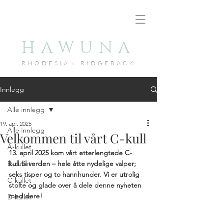
HAWUNA
RHODESIAN RID
GEBACK
Innlegg
Alle innlegg
19. apr. 2025
Alle innlegg
Velkommen til vårt C-kull
A-kullet
13. april 2025 kom vårt etterlengtede C-
B-kullet
kull til verden – hele åtte nydelige valper; 
seks tisper og to hannhunder. Vi er utrolig 
C-kullet
stolte og glade over å dele denne nyheten 
med dere!
D-kullet