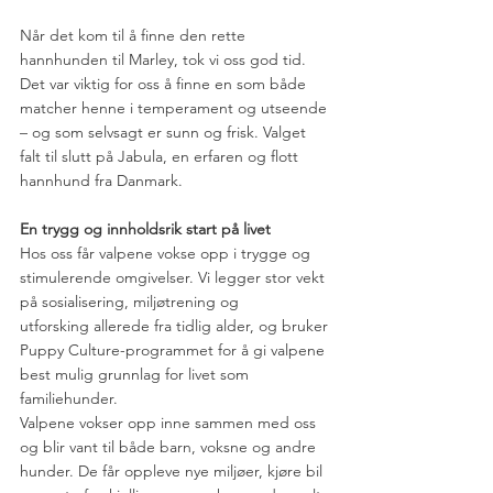
Når det kom til å finne den rette 
hannhunden til Marley, tok vi oss god tid. 
Det var viktig for oss å finne en som både 
matcher henne i temperament og utseende 
– og som selvsagt er sunn og frisk. Valget 
falt til slutt på Jabula, en erfaren og flott 
hannhund fra Danmark. 
En trygg og innholdsrik start på livet
Hos oss får valpene vokse opp i trygge og 
stimulerende omgivelser. Vi legger stor vekt 
på sosialisering, miljøtrening og 
utforsking allerede fra tidlig alder, og bruker 
Puppy Culture-programmet for å gi valpene 
best mulig grunnlag for livet som 
familiehunder.
Valpene vokser opp inne sammen med oss 
og blir vant til både barn, voksne og andre 
hunder. De får oppleve nye miljøer, kjøre bil 