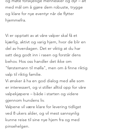
og møte forskjellige mennesker og dyr – alt 
med mål om å gjøre dem robuste, trygge 
og klare for nye eventyr når de flytter 
hjemmefra.
Vi er opptatt av at våre valper skal få et 
kjærlig, aktivt og varig hjem, hvor de blir en 
del av hverdagen. Det er viktig at du har 
satt deg godt inn i rasen og forstår dens 
behov. Hos oss handler det ikke om 
"førstemann til mølla", men om å finne riktig 
valp til riktig familie.
Vi ønsker å ha en god dialog med alle som 
er interessert, og vi stiller alltid opp for våre 
valpekjøpere – både i starten og videre 
gjennom hundens liv.
Valpene vil være klare for levering tidligst 
ved 8 ukers alder, og vil mest sannsynlig 
kunne reise til sine nye hjem fra og med 
pinsehelgen. 