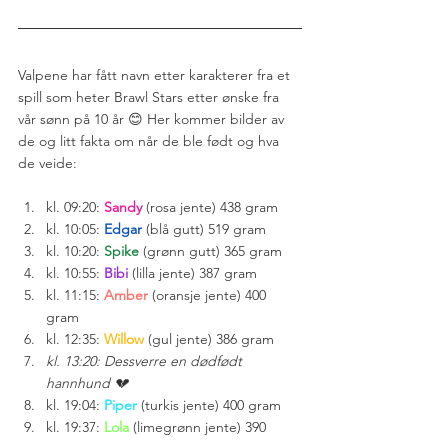
Valpene har fått navn etter karakterer fra et 
spill som heter Brawl Stars etter ønske fra 
vår sønn på 10 år 😊 Her kommer bilder av 
de og litt fakta om når de ble født og hva 
de veide:
kl. 09:20: 
Sandy
 (rosa jente) 438 gram
kl. 10:05: 
Edgar
 (blå gutt) 519 gram
kl. 10:20: 
Spike
 (grønn gutt) 365 gram
kl. 10:55: 
Bibi
 (lilla jente) 387 gram
kl. 11:15: 
Amber
 (oransje jente) 400 
gram
kl. 12:35: 
Willow
 (gul jente) 386 gram
kl. 13:20: Dessverre en dødfødt 
hannhund 💔
kl. 19:04: 
Piper
 (turkis jente) 400 gram
kl. 19:37: 
Lola
 (limegrønn jente) 390 