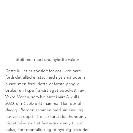
Stolt mor med sine nyfødte valper
Dette kullet er spesielt for oss. Ikke bare 
fordi det alltid er stas med nye små poter i 
huset, men fordi dette er første gang vi 
bruker en tispe fra vårt eget oppdrett i avl. 
Vakre Marley, som ble født i vårt A-kull i 
2020, er nå selv blitt mamma! Hun bor til 
daglig i Bergen sammen med sin eier, og 
har vokst opp til å bli akkurat den hunden vi 
håpet på – med et fantastisk gemytt, god 
helse, flott mentalitet og et nydelig eksteriør.