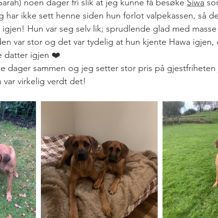
(Sarah) noen dager fri slik at jeg kunne få besøke 
Siwa
 so
g har ikke sett henne siden hun forlot valpekassen, så det
ne igjen! Hun var seg selv lik; sprudlende glad med masse
n var stor og det var tydelig at hun kjente Hawa igjen,
e datter igjen ❤️
e dager sammen og jeg setter stor pris på gjestfriheten j
var virkelig verdt det!