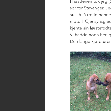
I høstferien tok jeg 
sør for Stavanger. Je
stas å få treffe hen
motor! Gjensynsglede
kjente sin førstefødt
Vi hadde noen herlig
Den lange kjøreturen 