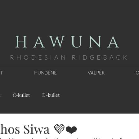
HAWUNA
RHODESIAN RID
GEBACK
TT
HUNDENE
VALPER
O
t
C-kullet
D-kullet
 hos Siwa 💜❤️