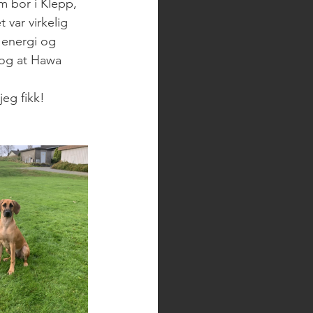
m bor i Klepp, 
 var virkelig 
 energi og 
 og at Hawa 
eg fikk! 