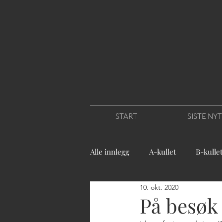
START
SISTE NY
Alle innlegg
A-kullet
B-kulle
10. okt. 2020
På besøk