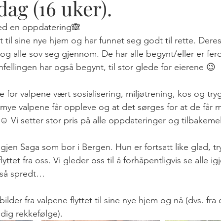
 dag (16 uker).
med en oppdatering🙈
tet til sine nye hjem og har funnet seg godt til rette. Deres
t og alle sov seg gjennom. De har alle begynt/eller er fer
nfellingen har også begynt, til stor glede for eierene 😉 
ste for valpene vært sosialisering, miljøtrening, kos og tr
 mye valpene får oppleve og at det sørges for at de får
☺️ Vi setter stor pris på alle oppdateringer og tilbakemel
t igjen Saga som bor i Bergen. Hun er fortsatt like glad, 
ttet fra oss. Vi gleder oss til å forhåpentligvis se alle i
r så spredt…
er fra valpene flyttet til sine nye hjem og nå (dvs. fra de
eldig rekkefølge). 