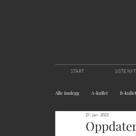
START
SISTE NY
Alle innlegg
A-kullet
B-kulle
27. jan. 2022
Oppdateri