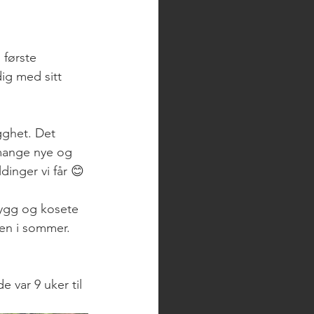
 første 
dig med sitt 
ygghet. Det 
 mange nye og 
dinger vi får 😊
trygg og kosete 
gjen i sommer. 
 var 9 uker til 