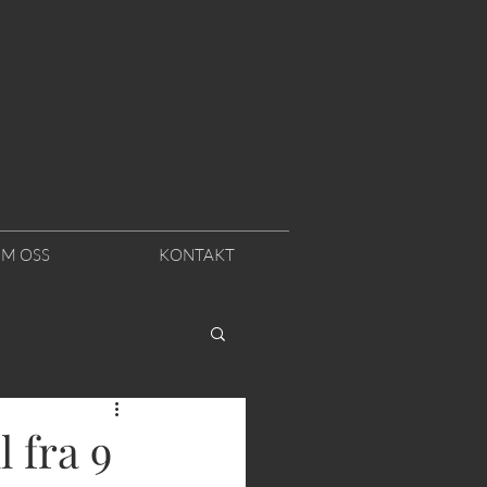
M OSS
KONTAKT
 fra 9