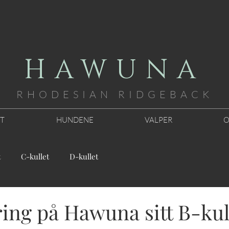
HAWUNA
RHODESIAN RID
GEBACK
TT
HUNDENE
VALPER
O
t
C-kullet
D-kullet
ng på Hawuna sitt B-kull