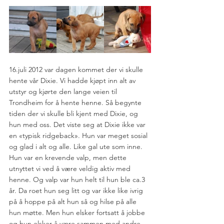
16.juli 2012 var dagen kommet der vi skulle 
hente vår Dixie. Vi hadde kjøpt inn alt av 
utstyr og kjørte den lange veien til 
Trondheim for å hente henne. Så begynte 
tiden der vi skulle bli kjent med Dixie, og 
hun med oss. Det viste seg at Dixie ikke var 
en «typisk ridgeback». Hun var meget sosial 
og glad i alt og alle. Like gal ute som inne. 
Hun var en krevende valp, men dette 
utnyttet vi ved å være veldig aktiv med 
henne. Og valp var hun helt til hun ble ca.3 
år. Da roet hun seg litt og var ikke like ivrig 
på å hoppe på alt hun så og hilse på alle 
hun møtte. Men hun elsker fortsatt å jobbe 
og hun elsker å være sammen med andre - 