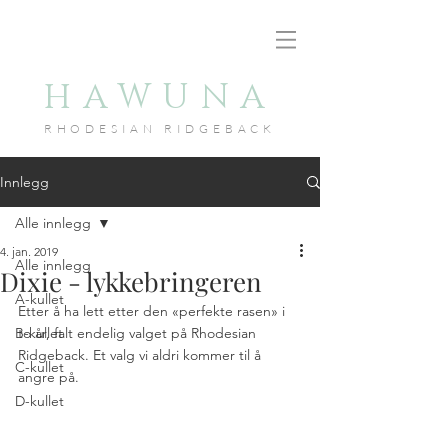
HAWUNA
RHODESIAN RID
GEBACK
Innlegg
Alle innlegg
4. jan. 2019
Alle innlegg
Dixie - lykkebringeren
A-kullet
Etter å ha lett etter den «perfekte rasen» i 
B-kullet
to år, falt endelig valget på Rhodesian 
Ridgeback. Et valg vi aldri kommer til å 
C-kullet
angre på.
D-kullet