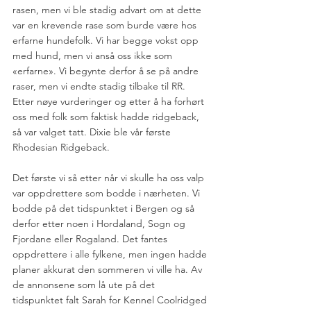
rasen, men vi ble stadig advart om at dette 
var en krevende rase som burde være hos 
erfarne hundefolk. Vi har begge vokst opp 
med hund, men vi anså oss ikke som 
«erfarne». Vi begynte derfor å se på andre 
raser, men vi endte stadig tilbake til RR. 
Etter nøye vurderinger og etter å ha forhørt 
oss med folk som faktisk hadde ridgeback, 
så var valget tatt. Dixie ble vår første 
Rhodesian Ridgeback.
Det første vi så etter når vi skulle ha oss valp 
var oppdrettere som bodde i nærheten. Vi 
bodde på det tidspunktet i Bergen og så 
derfor etter noen i Hordaland, Sogn og 
Fjordane eller Rogaland. Det fantes 
oppdrettere i alle fylkene, men ingen hadde 
planer akkurat den sommeren vi ville ha. Av 
de annonsene som lå ute på det 
tidspunktet falt Sarah for Kennel Coolridged 