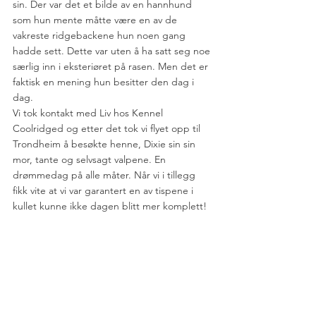
sin. Der var det et bilde av en hannhund 
som hun mente måtte være en av de 
vakreste ridgebackene hun noen gang 
hadde sett. Dette var uten å ha satt seg noe 
særlig inn i eksteriøret på rasen. Men det er 
faktisk en mening hun besitter den dag i 
dag. 
Vi tok kontakt med Liv hos Kennel 
Coolridged og etter det tok vi flyet opp til 
Trondheim å besøkte henne, Dixie sin sin 
mor, tante og selvsagt valpene. En 
drømmedag på alle måter. Når vi i tillegg 
fikk vite at vi var garantert en av tispene i 
kullet kunne ikke dagen blitt mer komplett!