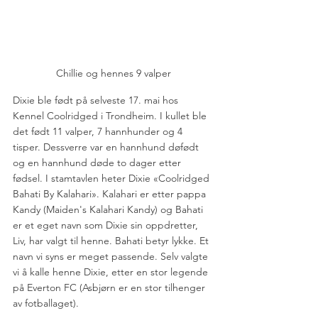
Chillie og hennes 9 valper
Dixie ble født på selveste 17. mai hos 
Kennel Coolridged i Trondheim. I kullet ble 
det født 11 valper, 7 hannhunder og 4 
tisper. Dessverre var en hannhund døfødt 
og en hannhund døde to dager etter 
fødsel. I stamtavlen heter Dixie «Coolridged 
Bahati By Kalahari». Kalahari er etter pappa 
Kandy (Maiden's Kalahari Kandy) og Bahati 
er et eget navn som Dixie sin oppdretter, 
Liv, har valgt til henne. Bahati betyr lykke. Et 
navn vi syns er meget passende. Selv valgte 
vi å kalle henne Dixie, etter en stor legende 
på Everton FC (Asbjørn er en stor tilhenger 
av fotballaget). 